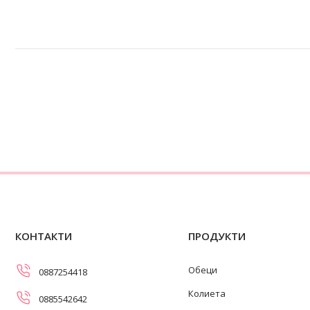
КОНТАКТИ
ПРОДУКТИ
Обеци
0887254418
Колиета
0885542642