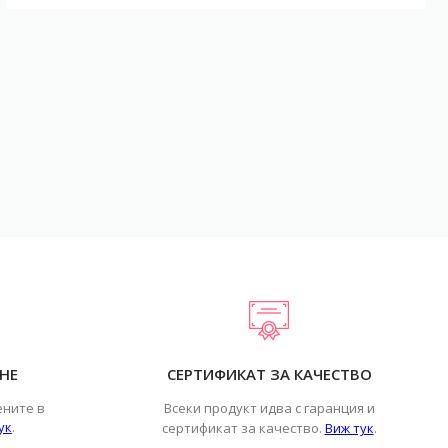
НЕ
СЕРТИФИКАТ ЗА КАЧЕСТВО
ените в
Всеки продукт идва с гаранция и
ук
.
.
сертификат за качество.
Виж тук