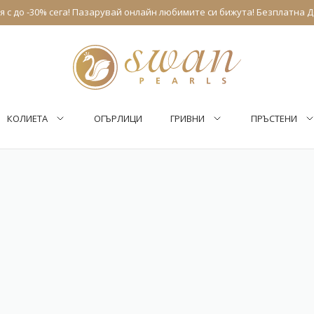
 с до -30% сега! Пазарувай онлайн любимите си бижута! Безплатна Д
КОЛИЕТА
ОГЪРЛИЦИ
ГРИВНИ
ПРЪСТЕНИ