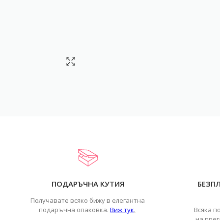
ПОДАРЪЧНА КУТИЯ
БЕЗП
Получавате всяко бижу в елегантна
подаръчна опаковка.
Виж тук
.
Всяка п
на прег