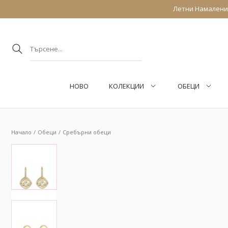
Летни Намаления
НОВО
КОЛЕКЦИИ
ОБEЦИ
Начало
Обeци
Сребърни обеци