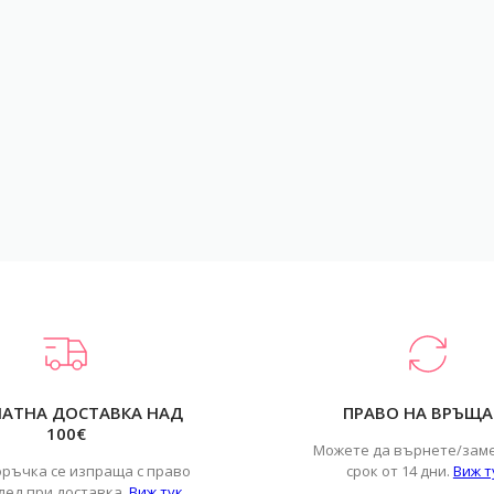
ЛАТНА ДОСТАВКА НАД
ПРАВО НА ВРЪЩА
100€
Можете да върнете/зам
оръчка се изпраща с право
срок от 14 дни.
Виж т
лед при доставка.
Виж тук
.