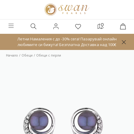
Летни Намаления с до -30% сега! Пазарувай онлайн
любимите си бижута! Безплатна Доставка над 100€
Начало
Обeци
Обеци с перли