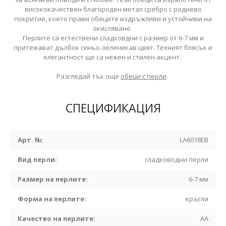
висококачествен благороден метал сребро с родиево
покритие, което прави обеците издръжливи и устойчиви на
окисляване.
Перлите са естествени сладковдни с размер от 6-7 мм и
притежават дълбок синьо-зеленикав цвят. Техният блясък и
елегантност ще са нежен и стилен акцент.
Разгледай тък още
обеци с перли
.
СПЕЦИФИКАЦИЯ
Арт. №:
LA6018EB
Вид перли:
сладководни перли
Размер на перлите:
6-7 мм
Форма на перлите:
кръгли
Качество на перлите:
АА