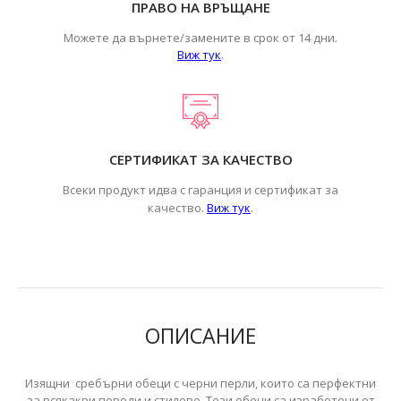
ПРАВО НА ВРЪЩАНЕ
Можете да върнете/замените в срок от 14 дни.
Виж тук
.
СЕРТИФИКАТ ЗА КАЧЕСТВО
Всеки продукт идва с гаранция и сертификат за
.
качество.
Виж тук
ОПИСАНИЕ
Изящни сребърни обеци с черни перли, които са перфектни
за всякакви поводи и стилове. Тези обеци са изработени от