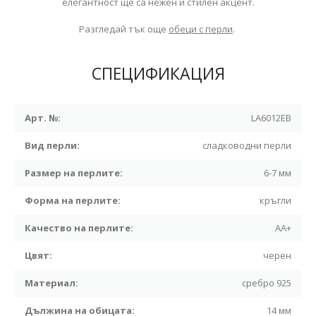
елегантност ще са нежен и стилен акцент.
Разгледай тък още
обеци с перли
.
СПЕЦИФИКАЦИЯ
Арт. №:
LA6012EB
Вид перли:
сладководни перли
Размер на перлите:
6-7 мм
Форма на перлите:
кръгли
Качество на перлите:
АА+
Цвят:
черен
Материал:
сребро 925
Дължина на обицата:
14 мм