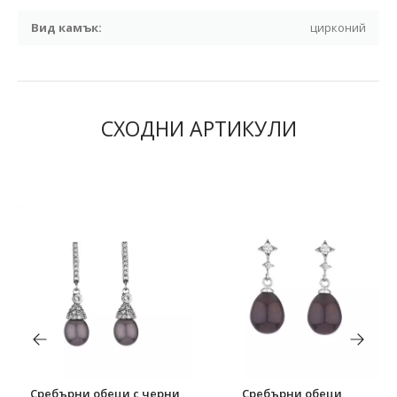
Вид камък:
цирконий
СХОДНИ АРТИКУЛИ
Сребърни обеци с черни
Сребърни обеци