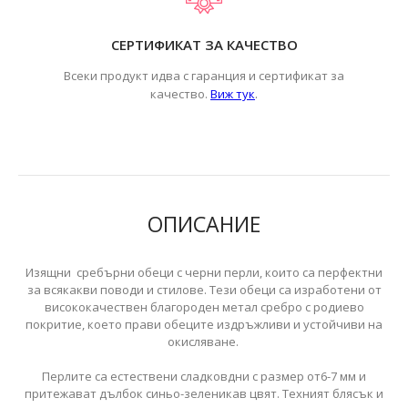
СЕРТИФИКАТ ЗА КАЧЕСТВО
Всеки продукт идва с гаранция и сертификат за
.
качество.
Виж тук
ОПИСАНИЕ
Изящни сребърни обеци с черни перли, които са перфектни
за всякакви поводи и стилове. Тези обеци са изработени от
висококачествен благороден метал сребро с родиево
покритие, което прави обеците издръжливи и устойчиви на
окисляване.
Перлите са естествени сладковдни с размер от6-7 мм и
притежават дълбок синьо-зеленикав цвят. Техният блясък и