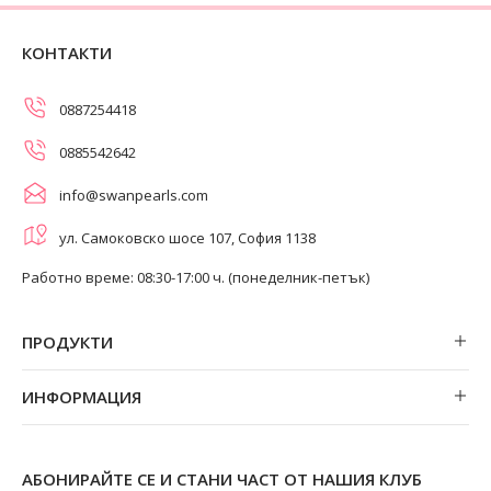
КОНТАКТИ
0887254418
0885542642
info@swanpearls.com
ул. Самоковско шосе 107, София 1138
Работно време: 08:30-17:00 ч. (понеделник-петък)
ПРОДУКТИ
Обеци
ИНФОРМАЦИЯ
Колиета
За нас
Огърлици
Магазини
Гривни
АБОНИРАЙТЕ СЕ И СТАНИ ЧАСТ ОТ НАШИЯ КЛУБ