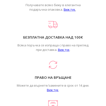
Получавате всяко бижу в елегантна
подаръчна опаковка.
Виж тук
.
БЕЗПЛАТНА ДОСТАВКА НАД 100€
Всяка поръчка се изпраща с право на преглед
при доставка.
Виж тук
.
ПРАВО НА ВРЪЩАНЕ
Можете да върнете/замените в срок от 14 дни.
Виж тук
.