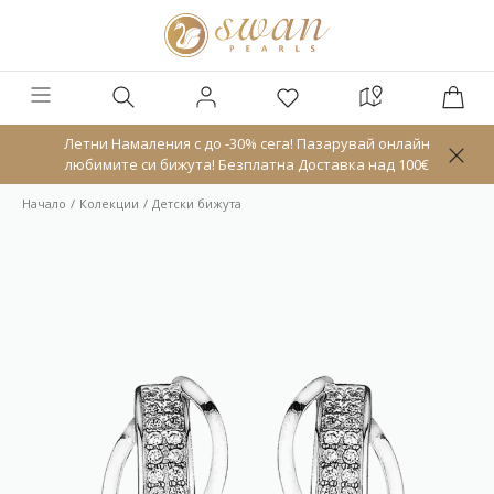
Летни Намаления с до -30% сега! Пазарувай онлайн
любимите си бижута! Безплатна Доставка над 100€
Начало
Колекции
Детски бижута