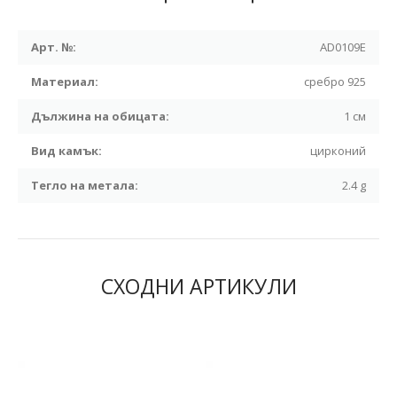
Арт. №:
AD0109E
Материал:
сребро 925
Дължина на обицата:
1 см
Вид камък:
цирконий
Тегло на метала:
2.4 g
СХОДНИ АРТИКУЛИ