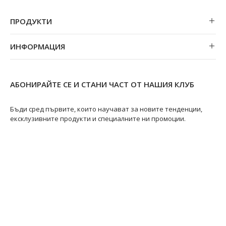
ПРОДУКТИ
Обеци
ИНФОРМАЦИЯ
Колиета
За нас
Огърлици
Магазини
Гривни
АБОНИРАЙТЕ СЕ И СТАНИ ЧАСТ ОТ НАШИЯ КЛУБ
Замяна и връщане
Пръстени
Ремонт на бижута
Бъди сред първите, които научават за новите тенденции,
ексклузивните продукти и специалните ни промоции.
Видове перли
Качество на перлите
Размери пръстени
Информация за перлите
Перли Акоя
@swanpearls
@swanpearls.com_
Перли Таити
Южноморски перли
Грижа за перлите