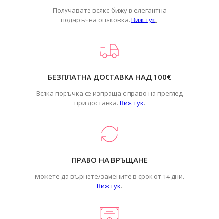
Получавате всяко бижу в елегантна
подаръчна опаковка.
Виж тук
.
БЕЗПЛАТНА ДОСТАВКА НАД 100€
Всяка поръчка се изпраща с право на преглед
при доставка.
Виж тук
.
ПРАВО НА ВРЪЩАНЕ
Можете да върнете/замените в срок от 14 дни.
Виж тук
.