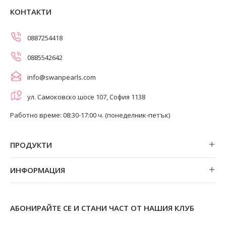
КОНТАКТИ
0887254418
0885542642
info@swanpearls.com
ул. Самоковско шосе 107, София 1138
Работно време: 08:30-17:00 ч. (понеделник-петък)
ПРОДУКТИ
Обеци
ИНФОРМАЦИЯ
Колиета
За нас
Огърлици
Магазини
Гривни
АБОНИРАЙТЕ СЕ И СТАНИ ЧАСТ ОТ НАШИЯ КЛУБ
Замяна и връщане
Пръстени