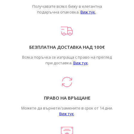
Получавате всяко бижу в елегантна
подаръчна опаковка.
Виж тук
.
БЕЗПЛАТНА ДОСТАВКА НАД 100€
Всяка поръчка се изпраща с право на преглед
при доставка.
Виж тук
.
ПРАВО НА ВРЪЩАНЕ
Можете да върнете/замените в срок от 14 дни.
Виж тук
.