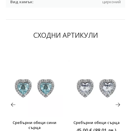
Вид камък:
цирконий
СХОДНИ АРТИКУЛИ
Сребърни обеци сини
Сребърни обеци сърца
сърца
45,00 € (88,01 лв.)