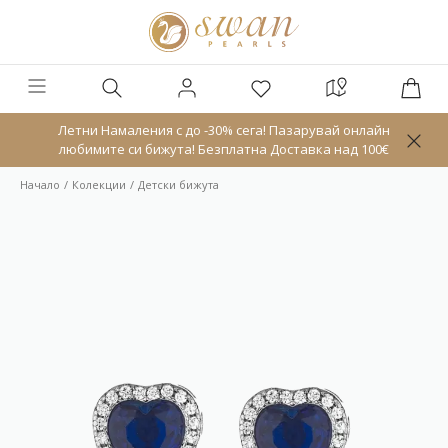
Летни Намаления с до -30% сега! Пазарувай онлайн
любимите си бижута! Безплатна Доставка над 100€
Начало
Колекции
Детски бижута