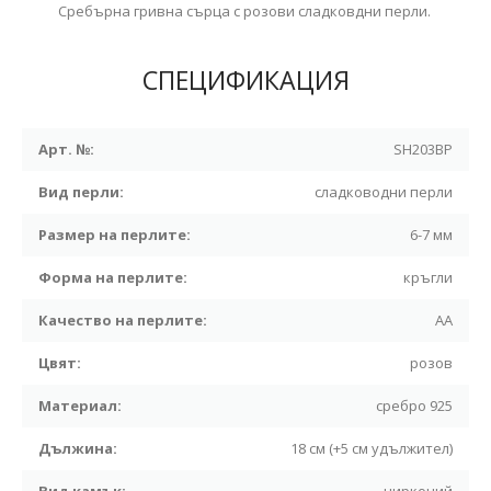
Сребърна гривна сърца с розови сладковдни перли.
СПЕЦИФИКАЦИЯ
Арт. №:
SH203BP
Вид перли:
сладководни перли
Размер на перлите:
6-7 мм
Форма на перлите:
кръгли
Качество на перлите:
АА
Цвят:
розов
Материал:
сребро 925
Дължина:
18 см (+5 см удължител)