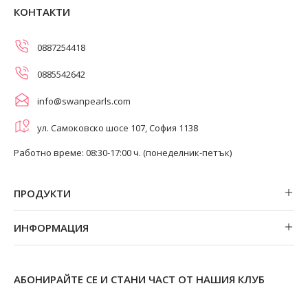
КОНТАКТИ
0887254418
0885542642
info@swanpearls.com
ул. Самоковско шосе 107, София 1138
Работно време: 08:30-17:00 ч. (понеделник-петък)
ПРОДУКТИ
Обеци
ИНФОРМАЦИЯ
Колиета
За нас
Огърлици
Магазини
Гривни
АБОНИРАЙТЕ СЕ И СТАНИ ЧАСТ ОТ НАШИЯ КЛУБ
Замяна и връщане
Пръстени