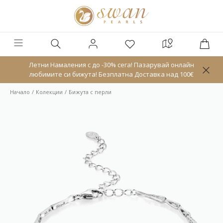
Летни Намаления с до -30% сега! Пазарувай онлайн
любимите си бижута! Безплатна Доставка над 100€
Начало
Колекции
Бижута с перли