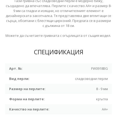
Тази гривна със сладководни перли е модерно бижу,
създадено да впечатлява. Перлите с качество АА+ и размер 8-
9 мм са гладки и изящни, но отличителният елемент е
дизайнерската закопчалка. Тя представлява две вплитащи се
сърца, обсипани с блестящи цирконий. Предлага се в размери
с дължина от 18 см.
Можете да съчетаете гривната с огърлицата от същия модел.
СПЕЦИФИКАЦИЯ
Арт. №:
FW0918BG
Вид перли:
сладководни перли
Размер на перлите:
8 - 9 мм
Форма на перлите:
кръгла
Качество на перлите:
АА+