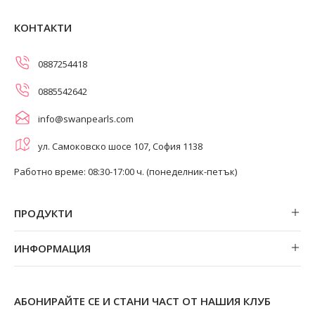
КОНТАКТИ
0887254418
0885542642
info@swanpearls.com
ул. Самоковско шосе 107, София 1138
Работно време: 08:30-17:00 ч. (понеделник-петък)
ПРОДУКТИ
Обеци
ИНФОРМАЦИЯ
Колиета
За нас
Огърлици
Магазини
Гривни
АБОНИРАЙТЕ СЕ И СТАНИ ЧАСТ ОТ НАШИЯ КЛУБ
Замяна и връщане