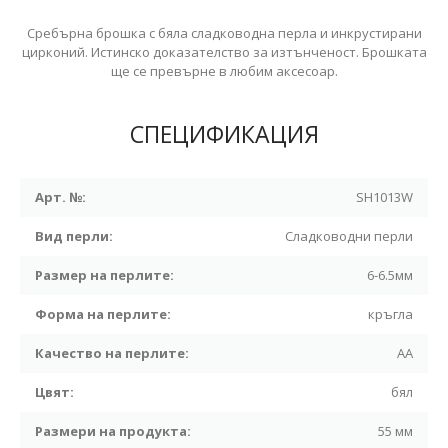
Сребърна брошка с бяла сладководна перла и инкрустирани
цирконий. Истинско доказателство за изтънченост. Брошката
ще се превърне в любим аксесоар.
СПЕЦИФИКАЦИЯ
Арт. №:
SH1013W
Вид перли:
Сладководни перли
Размер на перлите:
6-6.5мм
Форма на перлите:
кръгла
Качество на перлите:
АА
Цвят:
бял
Размери на продукта:
55 мм