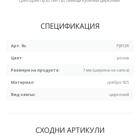
Сребърен пръстен със сияещи кубични цирконий.
СПЕЦИФИКАЦИЯ
Арт. №:
PJ812R
Цвят:
розов
Размери на продукта:
7 мм (ширина на халка)
Материал:
сребро 925
Вид камък:
цирконий
СХОДНИ АРТИКУЛИ