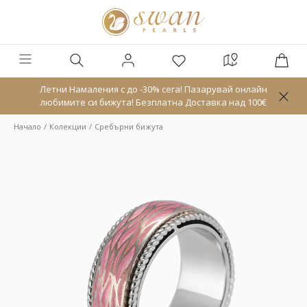
Летни Намаления с до -30% сега! Пазарувай онлайн
любимите си бижута! Безплатна Доставка над 100€
Начало
Колекции
Сребърни бижута