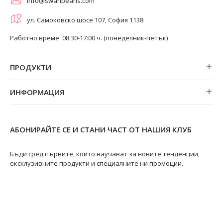
info@swanpearls.com
ул. Самоковско шосе 107, София 1138
Работно време: 08:30-17:00 ч. (понеделник-петък)
ПРОДУКТИ
Обеци
ИНФОРМАЦИЯ
Колиета
За нас
Огърлици
Магазини
Гривни
АБОНИРАЙТЕ СЕ И СТАНИ ЧАСТ ОТ НАШИЯ КЛУБ
Замяна и връщане
Пръстени
Ремонт на бижута
Бъди сред първите, които научават за новите тенденции,
ексклузивните продукти и специалните ни промоции.
Видове перли
Качество на перлите
Размери пръстени
Информация за перлите
Перли Акоя