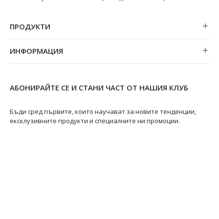
ПРОДУКТИ
Обеци
ИНФОРМАЦИЯ
Колиета
За нас
Огърлици
Магазини
Гривни
АБОНИРАЙТЕ СЕ И СТАНИ ЧАСТ ОТ НАШИЯ КЛУБ
Замяна и връщане
Пръстени
Ремонт на бижута
Бъди сред първите, които научават за новите тенденции,
ексклузивните продукти и специалните ни промоции.
Видове перли
Качество на перлите
Размери пръстени
Информация за перлите
Перли Акоя
@swanpearls
@swanpearls.com_
Перли Таити
Южноморски перли
Грижа за перлите