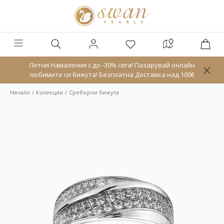
Летни Намаления с до -30% сега! Пазарувай онлайн
любимите си бижута! Безплатна Доставка над 100€
Начало
Колекции
Сребърни бижута