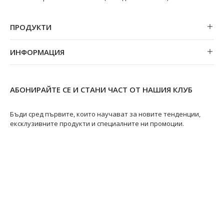
ПРОДУКТИ
Обеци
ИНФОРМАЦИЯ
Колиета
За нас
Огърлици
Магазини
Гривни
АБОНИРАЙТЕ СЕ И СТАНИ ЧАСТ ОТ НАШИЯ КЛУБ
Замяна и връщане
Пръстени
Ремонт на бижута
Бъди сред първите, които научават за новите тенденции,
ексклузивните продукти и специалните ни промоции.
Видове перли
Качество на перлите
Размери пръстени
Информация за перлите
Перли Акоя
@swanpearls
@swanpearls.com_
Перли Таити
Южноморски перли
Грижа за перлите