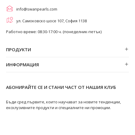
info@swanpearls.com
ул. Самоковско шосе 107, София 1138
Работно време: 08:30-17:00 ч. (понеделник-петък)
ПРОДУКТИ
Обеци
ИНФОРМАЦИЯ
Колиета
За нас
Огърлици
Магазини
Гривни
АБОНИРАЙТЕ СЕ И СТАНИ ЧАСТ ОТ НАШИЯ КЛУБ
Замяна и връщане
Пръстени
Ремонт на бижута
Бъди сред първите, които научават за новите тенденции,
ексклузивните продукти и специалните ни промоции.
Видове перли
Качество на перлите
Размери пръстени
Информация за перлите