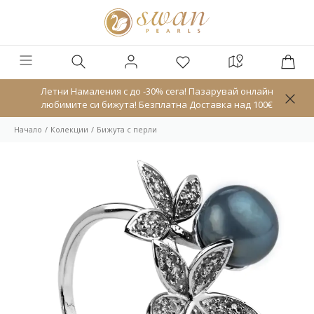
Летни Намаления с до -30% сега! Пазарувай онлайн
любимите си бижута! Безплатна Доставка над 100€
Начало
Колекции
Бижута с перли