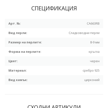
СПЕЦИФИКАЦИЯ
Арт. №:
CA663RB
Вид перли:
Сладководни перли
Размер на перлите:
8-9 мм
Форма на перлите:
кръгла
Цвят:
черен
Материал:
сребро 925
Вид камък:
цирконий
СХОДНИ АРТИКУЛИ