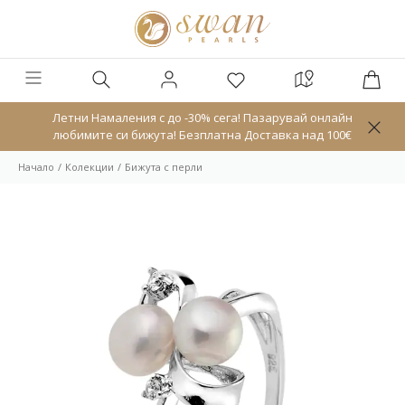
Летни Намаления с до -30% сега! Пазарувай онлайн
любимите си бижута! Безплатна Доставка над 100€
Начало
Колекции
Бижута с перли