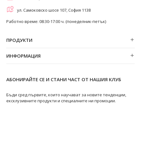
ул. Самоковско шосе 107, София 1138
Работно време: 08:30-17:00 ч. (понеделник-петък)
ПРОДУКТИ
Обеци
ИНФОРМАЦИЯ
Колиета
За нас
Огърлици
Магазини
Гривни
АБОНИРАЙТЕ СЕ И СТАНИ ЧАСТ ОТ НАШИЯ КЛУБ
Замяна и връщане
Пръстени
Ремонт на бижута
Бъди сред първите, които научават за новите тенденции,
ексклузивните продукти и специалните ни промоции.
Видове перли
Качество на перлите
Размери пръстени
Информация за перлите
Перли Акоя
@swanpearls
@swanpearls.com_