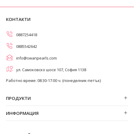
КОНТАКТИ
0887254418
0885542642
info@swanpearls.com
ул. Самоковско шосе 107, София 1138
Работно време: 08:30-17:00 ч. (понеделник-петък)
ПРОДУКТИ
Обеци
ИНФОРМАЦИЯ
Колиета
За нас
Огърлици
Магазини