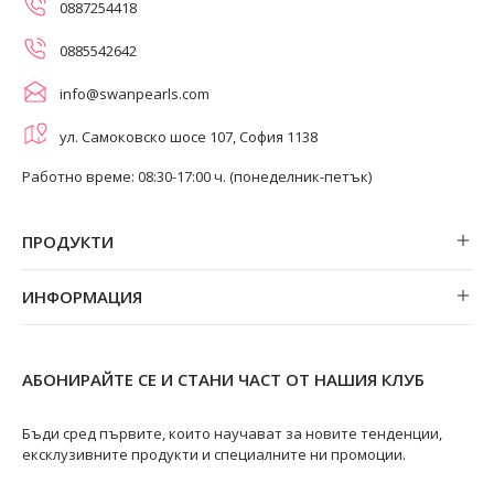
0887254418
0885542642
info@swanpearls.com
ул. Самоковско шосе 107, София 1138
Работно време: 08:30-17:00 ч. (понеделник-петък)
ПРОДУКТИ
Обеци
ИНФОРМАЦИЯ
Колиета
За нас
Огърлици
Магазини
Гривни
АБОНИРАЙТЕ СЕ И СТАНИ ЧАСТ ОТ НАШИЯ КЛУБ
Замяна и връщане
Пръстени
Ремонт на бижута
Бъди сред първите, които научават за новите тенденции,
ексклузивните продукти и специалните ни промоции.
Видове перли
Качество на перлите