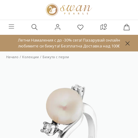
Летни Намаления с до -30% сега! Пазарувай онлайн
любимите си бижута! Безплатна Доставка над 100€
Начало
Колекции
Бижута с перли