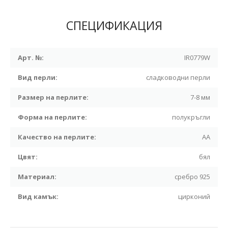
СПЕЦИФИКАЦИЯ
Арт. №:
IR0779W
Вид перли:
сладководни перли
Размер на перлите:
7-8 мм
Форма на перлите:
полукръгли
Качество на перлите:
АА
Цвят:
бял
Материал:
сребро 925
Вид камък:
цирконий