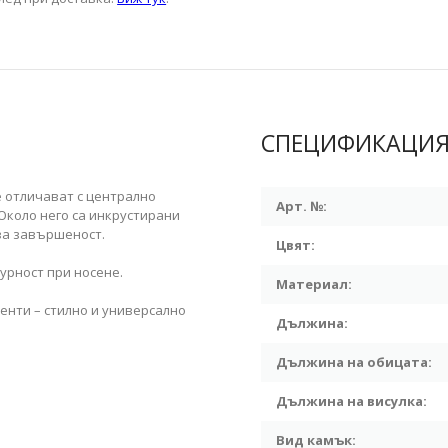
СПЕЦИФИКАЦИ
е отличават с централно
Арт. №:
Около него са инкрустирани
за завършеност.
Цвят:
гурност при носене.
Материал:
енти – стилно и универсално
Дължина:
Дължина на обицата:
Дължина на висулка:
Вид камък: