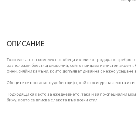
ОПИСАНИЕ
Този елегантен комплект от обеци и колие от родирано сребро с
разположен блестящ цирконий, който придава изчистен акцент. 
фини, сияйни камъни, които допълват дизайна с нежно усещане 
Обеците се поставят с удобен щифт, който осигурява лекота и си
Подходящи са както за ежедневието, така и за по-специални мом
бижу, което се вписва с лекота във всеки стил.