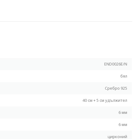
Я
END0026E/N
бял
Сребро 925
40 см + 5 см удължител
6 мм
6 мм
цирконий