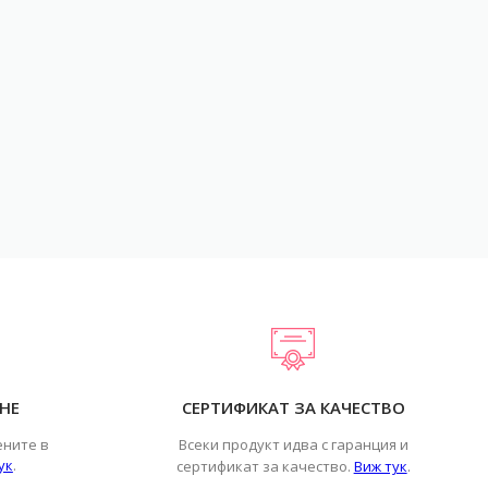
НЕ
СЕРТИФИКАТ ЗА КАЧЕСТВО
ените в
Всеки продукт идва с гаранция и
ук
.
.
сертификат за качество.
Виж тук