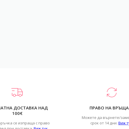
ЛАТНА ДОСТАВКА НАД
ПРАВО НА ВРЪЩА
100€
Можете да върнете/зам
оръчка се изпраща с право
срок от 14 дни.
Виж т
лед при доставка.
Виж тук
.