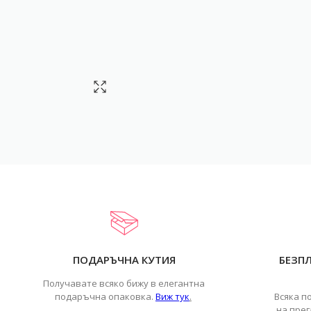
ПОДАРЪЧНА КУТИЯ
БЕЗП
Получавате всяко бижу в елегантна
подаръчна опаковка.
Виж тук
.
Всяка п
на прег