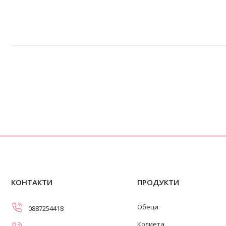
КОНТАКТИ
ПРОДУКТИ
Обеци
0887254418
Колиета