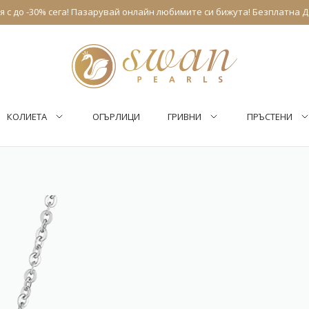
 с до -30% сега! Пазарувай онлайн любимите си бижута! Безплатна Д
КОЛИЕТА
ОГЪРЛИЦИ
ГРИВНИ
ПРЪСТЕНИ