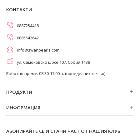
КОНТАКТИ
0887254418
0885542642
info@swanpearls.com
ул. Самоковско шосе 107, София 1138
Работно време: 08:30-17:00 ч. (понеделник-петък)
ПРОДУКТИ
Обеци
ИНФОРМАЦИЯ
Колиета
За нас
Огърлици
Магазини
Гривни
АБОНИРАЙТЕ СЕ И СТАНИ ЧАСТ ОТ НАШИЯ КЛУБ
Замяна и връщане
Пръстени