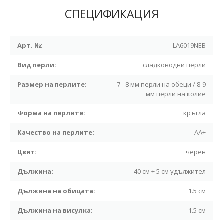
СПЕЦИФИКАЦИЯ
Арт. №:
LA6019NEB
Вид перли:
сладководни перли
Размер на перлите:
7 - 8 мм перли на обеци / 8-9
мм перли на колие
Форма на перлите:
кръгла
Качество на перлите:
АА+
Цвят:
черен
Дължина:
40 см + 5 см удължител
Дължина на обицата:
1.5 см
Дължина на висулка:
1.5 см