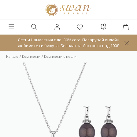
Летни Намаления с до -30% сега! Пазарувай онлайн
любимите си бижута! Безплатна Доставка над 100€
Начало
Комплекти
Комплекти с перли