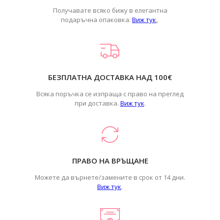
Получавате всяко бижу в елегантна
подаръчна опаковка.
Виж тук
.
БЕЗПЛАТНА ДОСТАВКА НАД 100€
Всяка поръчка се изпраща с право на преглед
при доставка.
Виж тук
.
ПРАВО НА ВРЪЩАНЕ
Можете да върнете/замените в срок от 14 дни.
Виж тук
.