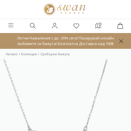
Летни Намаления с до -30% сега! Пазарувай онлайн
любимите си бижута! Безплатна Доставка над 100€
Начало
Колекции
Сребърни бижута