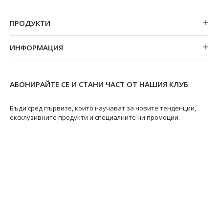
ПРОДУКТИ
Обеци
ИНФОРМАЦИЯ
Колиета
За нас
Огърлици
Магазини
Гривни
АБОНИРАЙТЕ СЕ И СТАНИ ЧАСТ ОТ НАШИЯ КЛУБ
Замяна и връщане
Пръстени
Ремонт на бижута
Бъди сред първите, които научават за новите тенденции,
ексклузивните продукти и специалните ни промоции.
Видове перли
Качество на перлите
Размери пръстени
Информация за перлите
Перли Акоя
@swanpearls
@swanpearls.com_
Перли Таити
Южноморски перли
Грижа за перлите