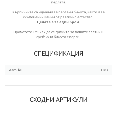
перлата.
Кърпичките са идеални за перлени бижута, както и за
скъпоценни камни от различно естество.
Цената е за един брой.
Прочетете ТУК как да се грижите за вашите златни и
сребърни бижута с перли.
СПЕЦИФИКАЦИЯ
Арт. №:
TT83
СХОДНИ АРТИКУЛИ