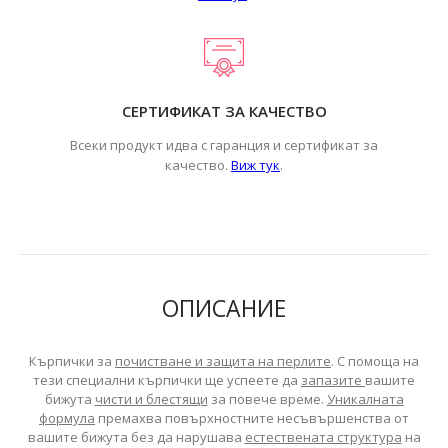
СЕРТИФИКАТ ЗА КАЧЕСТВО
Всеки продукт идва с гаранция и сертификат за
.
качество.
Виж тук
ОПИСАНИЕ
Кърпички за
почистване и защита на перлите
. С помоща на
тези специални кърпички ще успеете да
запазите
вашите
бижута
чисти и блестящи
за повече време.
Уникалната
формула
премахва повърхностните несъвършенства от
вашите бижута без да нарушава
естествената структура
на