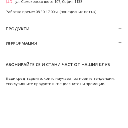
ул. Самоковско шосе 107, София 1138
Работно време: 08:30-17:00 ч. (понеделник-петък)
ПРОДУКТИ
Обеци
ИНФОРМАЦИЯ
Колиета
За нас
Огърлици
Магазини
Гривни
АБОНИРАЙТЕ СЕ И СТАНИ ЧАСТ ОТ НАШИЯ КЛУБ
Замяна и връщане
Пръстени
Ремонт на бижута
Бъди сред първите, които научават за новите тенденции,
ексклузивните продукти и специалните ни промоции.
Видове перли
Качество на перлите
Размери пръстени
Информация за перлите
Перли Акоя
@swanpearls
@swanpearls.com_
Перли Таити