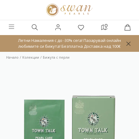
Летни Намаления с до -30% сега! Пазарувай онлайн
любимите си бижута! Безплатна Доставка над 100€
Начало
Колекции
Бижута с перли