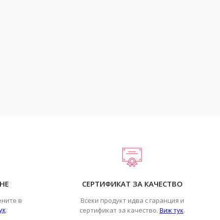
НЕ
СЕРТИФИКАТ ЗА КАЧЕСТВО
ените в
Всеки продукт идва с гаранция и
ук
.
.
сертификат за качество.
Виж тук