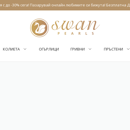
 с до -30% сега! Пазарувай онлайн любимите си бижута! Безплатна Д
КОЛИЕТА
ОГЪРЛИЦИ
ГРИВНИ
ПРЪСТЕНИ