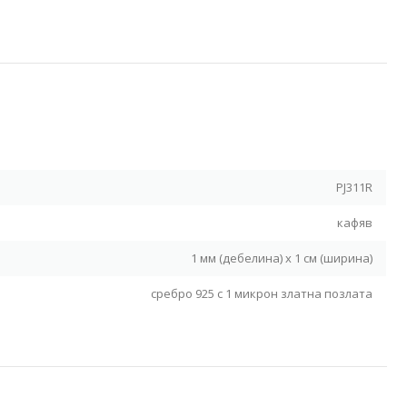
Я
PJ311R
кафяв
1 мм (дебелина) х 1 см (ширина)
сребро 925 с 1 микрон златна позлата