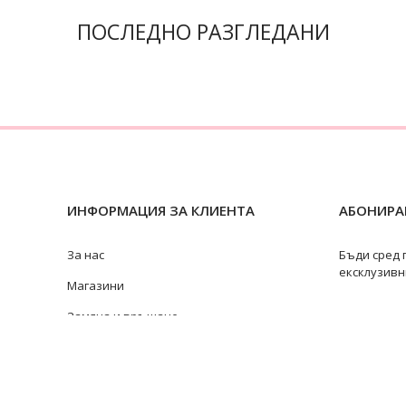
ПОСЛЕДНО РАЗГЛЕДАНИ
ИНФОРМАЦИЯ ЗА КЛИЕНТА
АБОНИРАЙ
За нас
Бъди сред 
ексклузивн
Магазини
Замяна и връщане
Ремонт на бижута
Видове перли
@swan