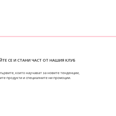
ТЕ СЕ И СТАНИ ЧАСТ ОТ НАШИЯ КЛУБ
първите, които научават за новите тенденции,
ите продукти и специалните ни промоции.
pearls
@swanpearls.com_