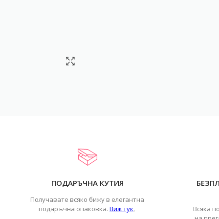
ПОДАРЪЧНА КУТИЯ
БЕЗП
Получавате всяко бижу в елегантна
подаръчна опаковка.
Виж тук
.
Всяка п
на прег