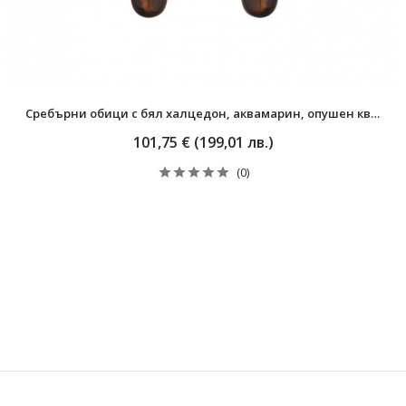
Сребърни обици с бял халцедон, аквамарин, опушен кварц и цирконий с цвят на кафе
101,75 € (199,01 лв.)
(0)