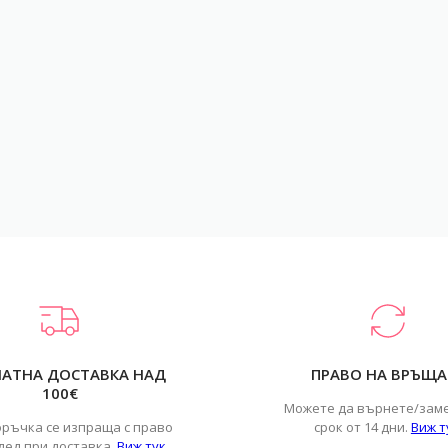
ЛАТНА ДОСТАВКА НАД
ПРАВО НА ВРЪЩА
100€
Можете да върнете/зам
оръчка се изпраща с право
срок от 14 дни.
Виж т
лед при доставка.
Виж тук
.