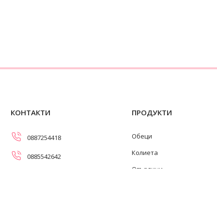
КОНТАКТИ
ПРОДУКТИ
Обеци
0887254418
Колиета
0885542642
Огърлици
info@swanpearls.com
Гривни
ул. Самоковско шосе 107,
София 1138
Пръстени