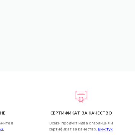
НЕ
СЕРТИФИКАТ ЗА КАЧЕСТВО
ените в
Всеки продукт идва с гаранция и
ук
.
.
сертификат за качество.
Виж тук