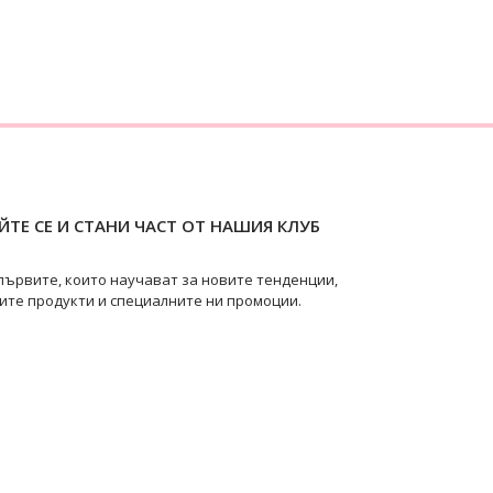
ТЕ СЕ И СТАНИ ЧАСТ ОТ НАШИЯ КЛУБ
първите, които научават за новите тенденции,
ите продукти и специалните ни промоции.
pearls
@swanpearls.com_