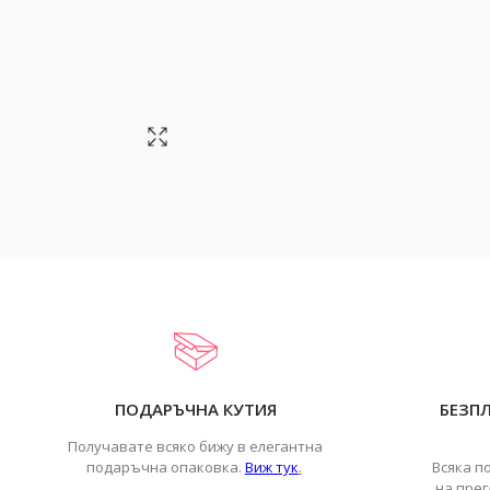
ПОДАРЪЧНА КУТИЯ
БЕЗП
Получавате всяко бижу в елегантна
подаръчна опаковка.
Виж тук
.
Всяка п
на прег