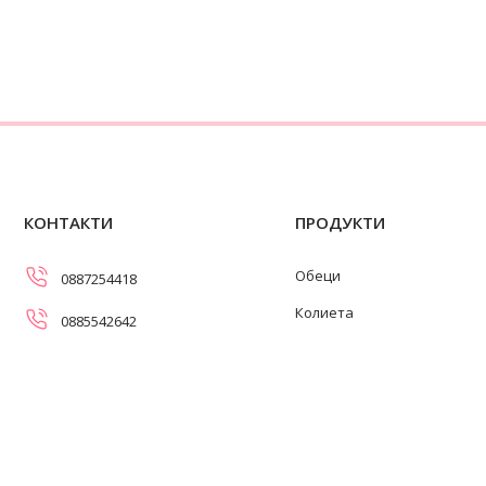
КОНТАКТИ
ПРОДУКТИ
Обеци
0887254418
Колиета
0885542642
Огърлици
info@swanpearls.com
Гривни
ул. Самоковско шосе 107,
София 1138
Пръстени
Работно време: 08:30-17:00
ч. (понеделник-петък)