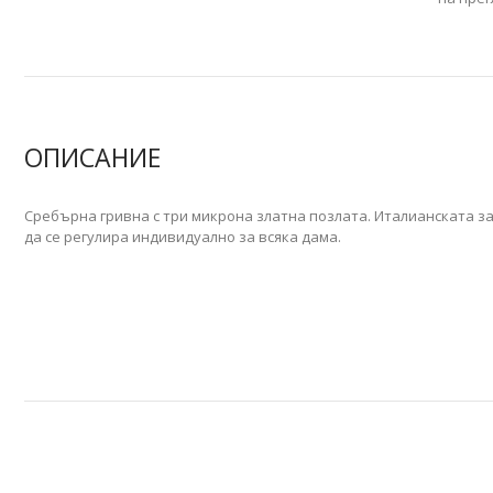
ОПИСАНИЕ
Сребърна гривна с три микрона златна позлата. Италианската з
да се регулира индивидуално за всяка дама.