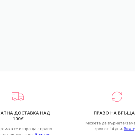
ЛАТНА ДОСТАВКА НАД
ПРАВО НА ВРЪЩА
100€
Можете да върнете/зам
оръчка се изпраща с право
срок от 14 дни.
Виж т
лед при доставка.
Виж тук
.