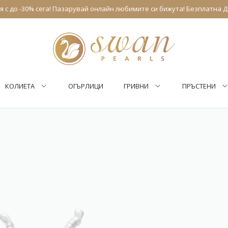
 с до -30% сега! Пазарувай онлайн любимите си бижута! Безплатна Д
КОЛИЕТА
ОГЪРЛИЦИ
ГРИВНИ
ПРЪСТЕНИ