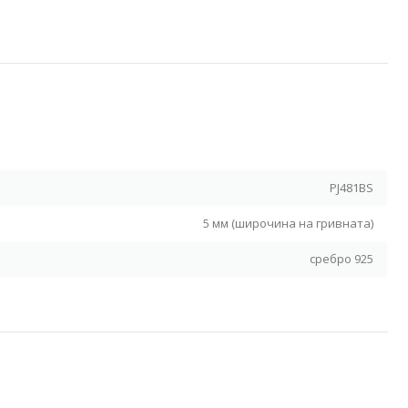
Я
PJ481BS
5 мм (широчина на гривната)
сребро 925