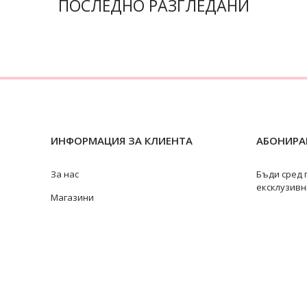
ПОСЛЕДНО РАЗГЛЕДАНИ
ИНФОРМАЦИЯ ЗА КЛИЕНТА
АБОНИРАЙ
За нас
Бъди сред 
ексклузивн
Магазини
Замяна и връщане
Ремонт на бижута
Видове перли
@swan
Качество на перлите