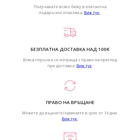
Получавате всяко бижу в елегантна
подаръчна опаковка.
Виж тук
.
БЕЗПЛАТНА ДОСТАВКА НАД 100€
Всяка поръчка се изпраща с право на преглед
при доставка.
Виж тук
.
ПРАВО НА ВРЪЩАНЕ
Можете да върнете/замените в срок от 14 дни.
Виж тук
.