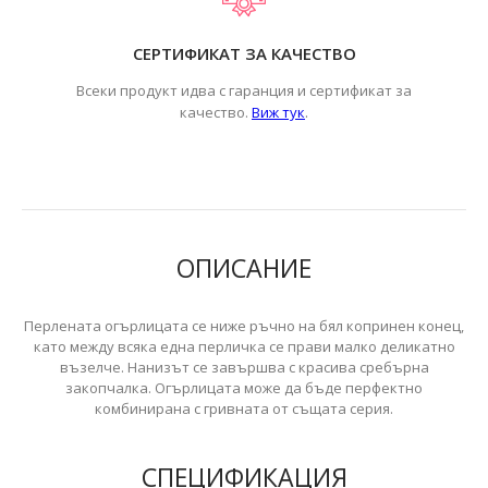
СЕРТИФИКАТ ЗА КАЧЕСТВО
Всеки продукт идва с гаранция и сертификат за
.
качество.
Виж тук
ОПИСАНИЕ
Перлената огърлицата се ниже ръчно на бял копринен конец,
като между всяка една перличка се прави малко деликатно
възелче. Нанизът се завършва с красива сребърна
закопчалка. Огърлицата може да бъде перфектно
комбинирана с гривната от същата серия.
СПЕЦИФИКАЦИЯ