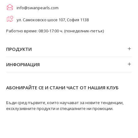
info@swanpearls.com
ул. Самоковско шосе 107, София 1138
Работно време: 08:30-17:00 ч. (понеделник-петък)
ПРОДУКТИ
Обеци
ИНФОРМАЦИЯ
Колиета
За нас
Огърлици
Магазини
Гривни
АБОНИРАЙТЕ СЕ И СТАНИ ЧАСТ ОТ НАШИЯ КЛУБ
Замяна и връщане
Пръстени
Ремонт на бижута
Бъди сред първите, които научават за новите тенденции,
ексклузивните продукти и специалните ни промоции.
Видове перли
Качество на перлите
Размери пръстени
Информация за перлите