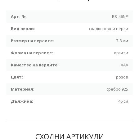
Арт. №:
R8L46NP
Вид перли:
сладководни перли
Размер на перлите:
7-8 мм
Форма на перлите:
кръгли
Качество на перлите:
ААА
Цвят:
розов
Материал:
сребро 925
Дължина:
46 см
СХОДНИ АРТИКУЛИ