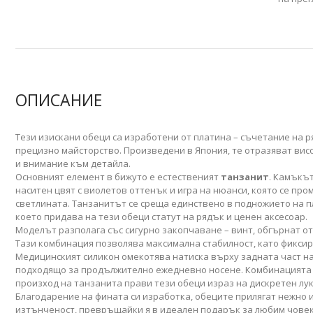
ОПИСАНИЕ
Тези изискани обеци са изработени от платина – съчетание на 
прецизно майсторство. Произведени в Япония, те отразяват вис
и внимание към детайла.
Основният елемент в бижуто е естественият
танзанит
. Камъкъ
наситен цвят с виолетов оттенък и игра на нюанси, която се пр
светлината. Танзанитът се среща единствено в подножието на 
което придава на тези обеци статут на рядък и ценен аксесоар.
Моделът разполага със сигурно закопчаване – винт, обгърнат от
Тази комбинация позволява максимална стабилност, като фиксир
Медицинският силикон омекотява натиска върху задната част на
подходящо за продължително ежедневно носене. Комбинацията 
произход на танзанита прави тези обеци израз на дискретен лук
Благодарение на фината си изработка, обеците прилягат нежно 
изтънченост, превръщайки я в идеален подарък за любим човек