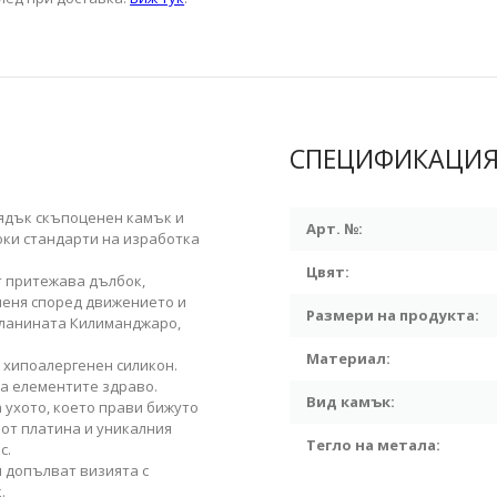
СПЕЦИФИКАЦИ
рядък скъпоценен камък и
Арт. №:
оки стандарти на изработка
Цвят:
т притежава дълбок,
оменя според движението и
Размери на продукта:
планината Килиманджаро,
Материал:
 хипоалергенен силикон.
а елементите здраво.
Вид камък:
 ухото, което прави бижуто
от платина и уникалния
Тегло на метала:
с.
и допълват визията с
.