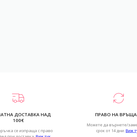
ЛАТНА ДОСТАВКА НАД
ПРАВО НА ВРЪЩА
100€
Можете да върнете/зам
оръчка се изпраща с право
срок от 14 дни.
Виж т
лед при доставка.
Виж тук
.