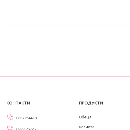
КОНТАКТИ
ПРОДУКТИ
Обеци
0887254418
Колиета
0885542642