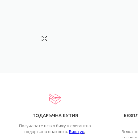
ПОДАРЪЧНА КУТИЯ
БЕЗП
Получавате всяко бижу в елегантна
подаръчна опаковка.
Виж тук
.
Всяка п
на прег