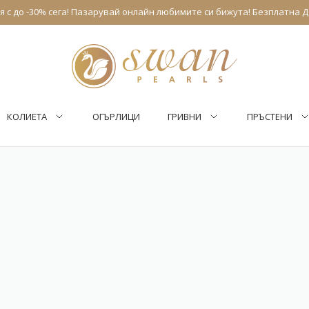
 с до -30% сега! Пазарувай онлайн любимите си бижута! Безплатна Д
КОЛИЕТА
ОГЪРЛИЦИ
ГРИВНИ
ПРЪСТЕНИ
Ново