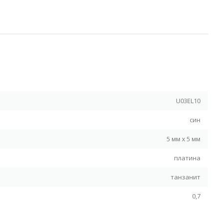
Я
U03EL10
син
5 мм х 5 мм
платина
танзанит
0,7