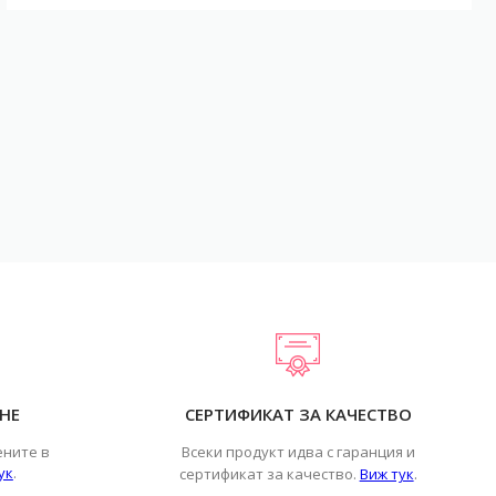
НЕ
СЕРТИФИКАТ ЗА КАЧЕСТВО
ените в
Всеки продукт идва с гаранция и
ук
.
.
сертификат за качество.
Виж тук