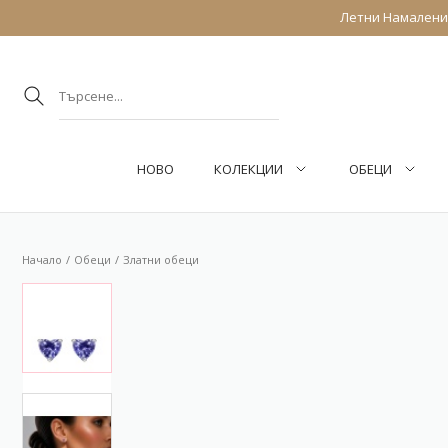
Летни Намаления
НОВО
КОЛЕКЦИИ
ОБEЦИ
Начало
Обeци
Златни обеци