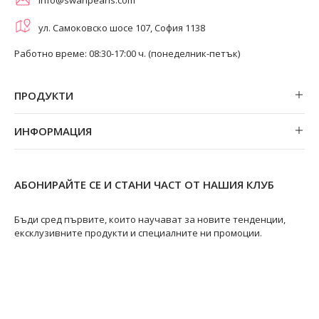
ул. Самоковско шосе 107, София 1138
Работно време: 08:30-17:00 ч. (понеделник-петък)
ПРОДУКТИ
Обеци
ИНФОРМАЦИЯ
Колиета
За нас
Огърлици
Магазини
Гривни
АБОНИРАЙТЕ СЕ И СТАНИ ЧАСТ ОТ НАШИЯ КЛУБ
Замяна и връщане
Пръстени
Ремонт на бижута
Бъди сред първите, които научават за новите тенденции,
ексклузивните продукти и специалните ни промоции.
Видове перли
Качество на перлите
Размери пръстени
Информация за перлите
Перли Акоя