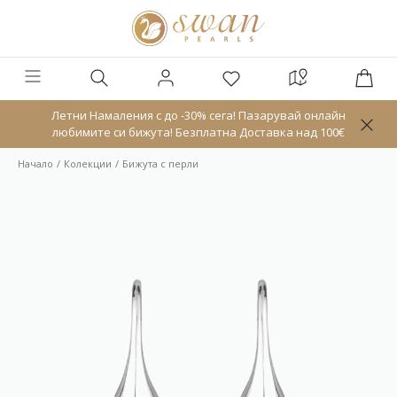
Летни Намаления с до -30% сега! Пазарувай онлайн
любимите си бижута! Безплатна Доставка над 100€
Начало
Колекции
Бижута с перли