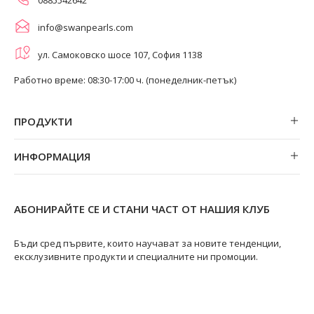
info@swanpearls.com
ул. Самоковско шосе 107, София 1138
Работно време: 08:30-17:00 ч. (понеделник-петък)
ПРОДУКТИ
Обеци
ИНФОРМАЦИЯ
Колиета
За нас
Огърлици
Магазини
Гривни
АБОНИРАЙТЕ СЕ И СТАНИ ЧАСТ ОТ НАШИЯ КЛУБ
Замяна и връщане
Пръстени
Ремонт на бижута
Бъди сред първите, които научават за новите тенденции,
ексклузивните продукти и специалните ни промоции.
Видове перли
Качество на перлите
Размери пръстени