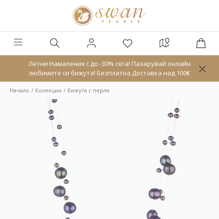
Летни Намаления с до -30% сега! Пазарувай онлайн
любимите си бижута! Безплатна Доставка над 100€
Начало
Колекции
Бижута с перли