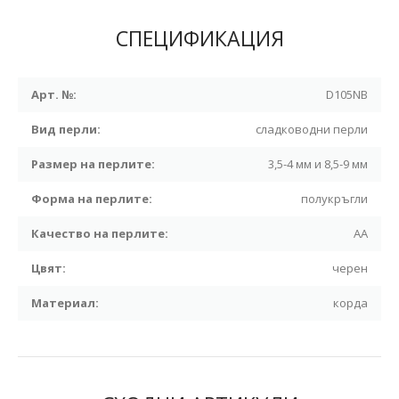
СПЕЦИФИКАЦИЯ
Арт. №:
D105NB
Вид перли:
сладководни перли
Размер на перлите:
3,5-4 мм и 8,5-9 мм
Форма на перлите:
полукръгли
Качество на перлите:
АА
Цвят:
черен
Материал:
корда