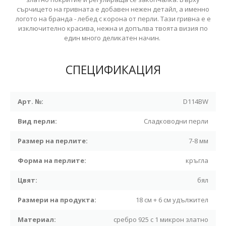
сърчицето на гривната е добавен нежен детайл, а именно
логото на бранда - лебед с корона от перли. Тази гривна е е
изключително красива, нежна и допълва твоята визия по
един много деликатен начин.
СПЕЦИФИКАЦИЯ
Арт. №:
D114BW
Вид перли:
Сладководни перли
Размер на перлите:
7-8 мм
Форма на перлите:
кръгла
Цвят:
бял
Размери на продукта:
18 см + 6 см удължител
Материал:
сребро 925 с 1 микрон златно