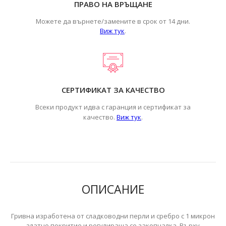
ПРАВО НА ВРЪЩАНЕ
Можете да върнете/замените в срок от 14 дни.
Виж тук
.
СЕРТИФИКАТ ЗА КАЧЕСТВО
Всеки продукт идва с гаранция и сертификат за
.
качество.
Виж тук
ОПИСАНИЕ
Гривна изработена от сладководни перли и сребро с 1 микрон
златно покритие и регулираща се закопчалка. Върху