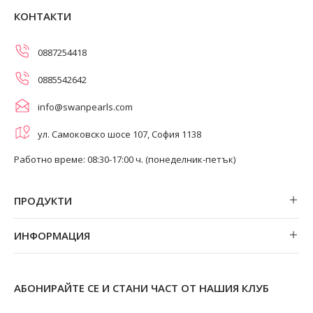
КОНТАКТИ
0887254418
0885542642
info@swanpearls.com
ул. Самоковско шосе 107, София 1138
Работно време: 08:30-17:00 ч. (понеделник-петък)
ПРОДУКТИ
Обеци
ИНФОРМАЦИЯ
Колиета
За нас
Огърлици
Магазини
Гривни
АБОНИРАЙТЕ СЕ И СТАНИ ЧАСТ ОТ НАШИЯ КЛУБ
Замяна и връщане
Пръстени