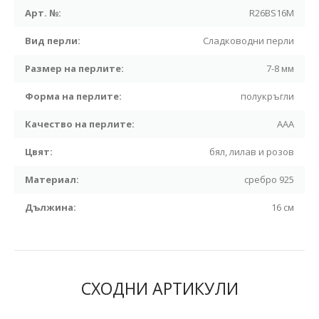
Арт. №:
R26BS16M
Вид перли:
Сладководни перли
Размер на перлите:
7-8 мм
Форма на перлите:
полукръгли
Качество на перлите:
ААА
Цвят:
бял, лилав и розов
Материал:
сребро 925
Дължина:
16 см
СХОДНИ АРТИКУЛИ