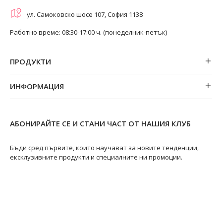
ул. Самоковско шосе 107, София 1138
Работно време: 08:30-17:00 ч. (понеделник-петък)
ПРОДУКТИ
Обеци
ИНФОРМАЦИЯ
Колиета
За нас
Огърлици
Магазини
Гривни
АБОНИРАЙТЕ СЕ И СТАНИ ЧАСТ ОТ НАШИЯ КЛУБ
Замяна и връщане
Пръстени
Ремонт на бижута
Бъди сред първите, които научават за новите тенденции,
ексклузивните продукти и специалните ни промоции.
Видове перли
Качество на перлите
Размери пръстени
Информация за перлите
Перли Акоя
@swanpearls
@swanpearls.com_