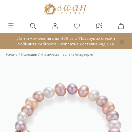
Летни Намаления с до -30% сега! Пазарувай онлайн
любимите си бижута! Безплатна Доставка над 100€
Начало
Колекции
Класическа перлена бижутерия