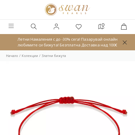
Летни Намаления с до -30% сега! Пазарувай онлайн
любимите си бижута! Безплатна Доставка над 100€
Начало
Колекции
Златни бижута