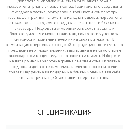
Добавете символика към стила си с нашата ръчно
изработена гривна с червен конец. Тази гривна е създадена
със здрава плетка, осигуряваща трайност и комфорт при
носене. Централният елемент е изящна подкова, изработена
от 14 карата злато, която придава елегантност и блясък на
аксесоара. Подковата символизира късмет, защита и
благополучие. Тя е мощен талисман, който носи чувство за
сигурност и позитивна енергия на своя притежател. В
комбинация с червения конец, който традиционно се смята за
предпазител от лоши влияния, тази гривна е не само стилен
аксесоар, но и мощен амулет за защита и късмет. Изберете
нашата ръчно изработена гривна с червен конец и златна
подкова и добавете символика и елегантност към всеки
тоалет. Перфектна за подарък на близък човек или за себе
си, тази гривна ще бъде вашият верен спътник.
СПЕЦИФИКАЦИЯ