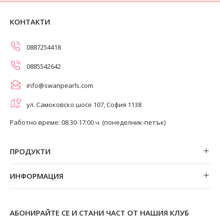
КОНТАКТИ
0887254418
0885542642
info@swanpearls.com
ул. Самоковско шосе 107, София 1138
Работно време: 08:30-17:00 ч. (понеделник-петък)
ПРОДУКТИ
Обеци
ИНФОРМАЦИЯ
Колиета
За нас
Огърлици
Магазини
Гривни
АБОНИРАЙТЕ СЕ И СТАНИ ЧАСТ ОТ НАШИЯ КЛУБ