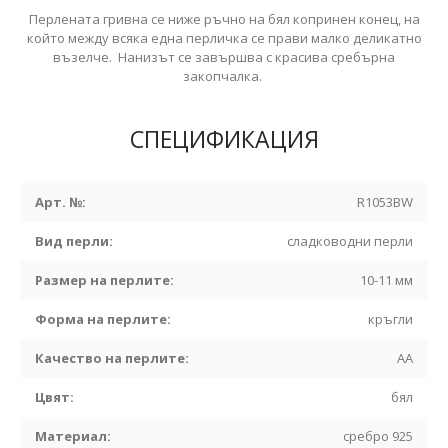
Перлената гривна се ниже ръчно на бял копринен конец, на
който между всяка една перличка се прави малко деликатно
възелче. Нанизът се завършва с красива сребърна
закопчалка.
СПЕЦИФИКАЦИЯ
Арт. №:
R1053BW
Вид перли:
сладководни перли
Размер на перлите:
10-11 мм
Форма на перлите:
кръгли
Качество на перлите:
АА
Цвят:
бял
Материал:
сребро 925