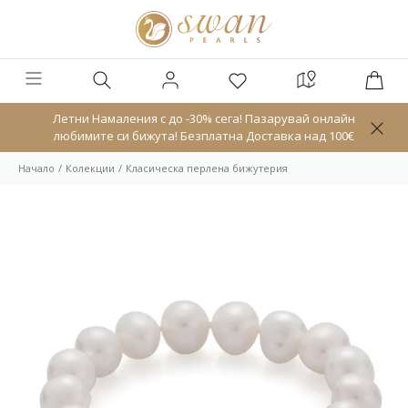
Летни Намаления с до -30% сега! Пазарувай онлайн
любимите си бижута! Безплатна Доставка над 100€
Начало
Колекции
Класическа перлена бижутерия