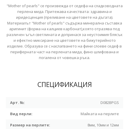
"Mother of pearls" се произвежда от седефа на сладководната
перлена мида. Притежава качествата: здравина и
иридесценция (преливане на цветовете на дъгата).
Материалът
"Mother of pearls" съдържа минерална съставка
аригинит (форма на калциев карбонат),която отразява под
различен ъгъл светлината и допринася за неустоимия блясък
и ефектно миксиране на цветовете на бижутерийното
изделие. Образува се с наслагването на фини слoеве седеф в
периферната част на перлената мида, фино шлифована и
пoгалена от човешка ръка.
СПЕЦИФИКАЦИЯ
Арт. №:
D082BPGS
Вид перли:
Майката на перлите
Размер на перлите:
8мм, 10мм и 12мм