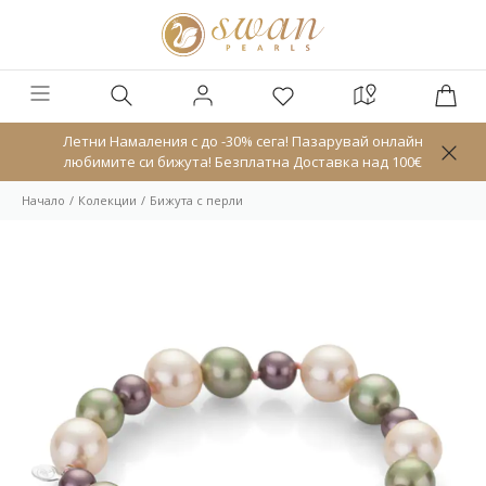
Летни Намаления с до -30% сега! Пазарувай онлайн
любимите си бижута! Безплатна Доставка над 100€
Начало
Колекции
Бижута с перли