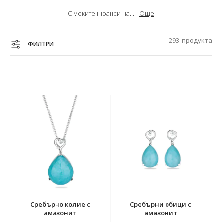
С меките нюанси на...
Още
293
продуктa
ФИЛТРИ
Сребърно колие с
Сребърни обици с
амазонит
амазонит