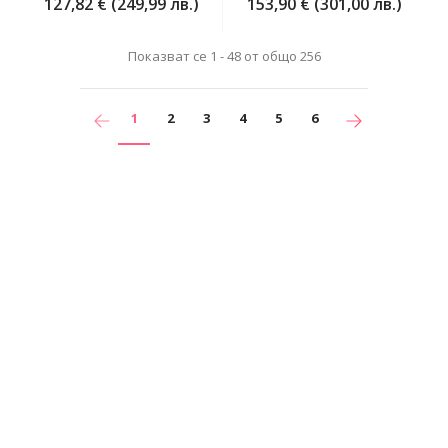
127,82 € (249,99 лв.)
153,90 € (301,00 лв.)
Показват се 1 - 48 от общо 256
1
2
3
4
5
6