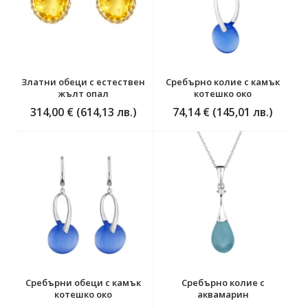
Златни обеци с естествен
Сребърно колие с камък
жълт опал
котешко око
314,00 € (614,13 лв.)
74,14 € (145,01 лв.)
Сребърни обеци с камък
Сребърно колие с
котешко око
аквамарин