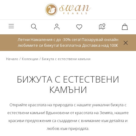
Летни Намаления с до -30% сега! Пазарувай онлайн
любимите си бижута! Безплатна Доставка над 100€
Начало
Колекции
Бижута с естествени камъни
БИЖУТА С ЕСТЕСТВЕНИ
КАМЪНИ
Открийте красотата на природата с нашите уникални бижута с
естествени камъни! Вдъхновени от красотата на Земята, нашите
красиви предложения са създадени с внимание към детайла и
любов към природата.