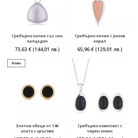
Сребърно колие със син
Сребърно колие с розов
халцедон
корал
73,63 € (144,01 лв.)
65,96 € (129,01 лв.)
Ново
Златни обеци от 14К
Сребърен комплект с
злато с кръгове
черен оникс