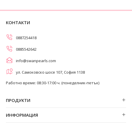
КОНТАКТИ
0887254418
0885542642
info@swanpearls.com
ул. Самоковско шосе 107, София 1138
Работно време: 08:30-17:00 ч. (понеделник-петък)
ПРОДУКТИ
Обеци
ИНФОРМАЦИЯ
Колиета
За нас
Огърлици