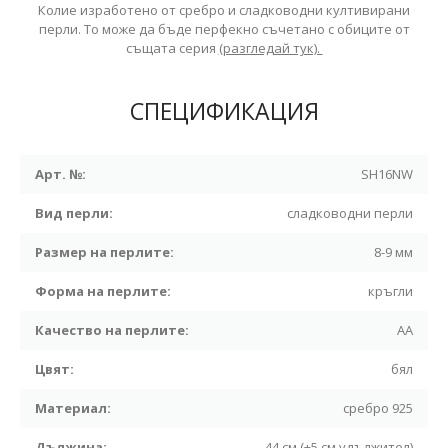
Колие изработено от сребро и сладководни култивирани
перли. То може да бъде перфекно съчетано с обиците от
същата серия
(разгледай тук).
СПЕЦИФИКАЦИЯ
Арт. №:
SH16NW
Вид перли:
сладководни перли
Размер на перлите:
8-9 мм
Форма на перлите:
кръгли
Качество на перлите:
АА
Цвят:
бял
Материал:
сребро 925
Дължина:
44 см (+5 см удължител)