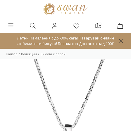
Летни Намаления с до -30% сега! Пазарувай онлайн
любимите си бижута! Безплатна Доставка над 100€
Начало
Колекции
Бижута с перли